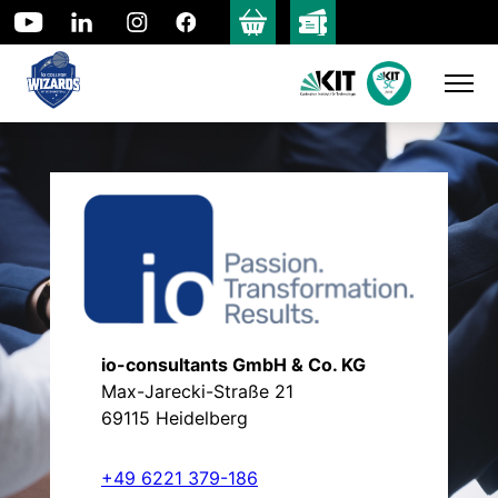
Skip
to
content
io-consultants GmbH & Co. KG
Max-Jarecki-Straße 21
69115 Heidelberg
+49 6221 379-186