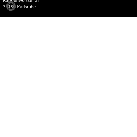
Rappenwörtstr. 31
76189 Karlsruhe
Kontakt
Tel:
0721 156 67 957
kontakt@probasports.de
Folgt uns
Websitegestaltung & Programmierung:
eyeworkers GmbH
@ 2026 ProBa Sports
Impressum
Datenschutzerklärung
GmbH