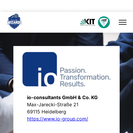
Skip
to
content
io-consultants GmbH & Co. KG
Max-Jarecki-Straße 21
69115 Heidelberg
https://www.io-group.com/