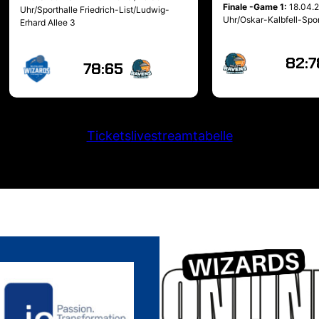
Finale -Game 1:
18.04.
Uhr/Sporthalle Friedrich-List/Ludwig-
Uhr/Oskar-Kalbfell-Spor
Erhard Allee 3
82:7
78:65
Tickets
livestream
tabelle