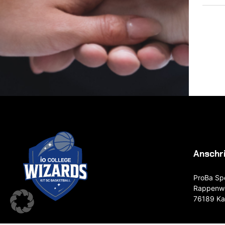
Anschr
ProBa Sp
Rappenwö
76189 Ka