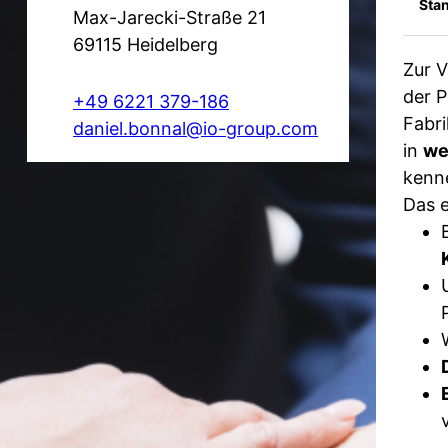
Stan
Max-Jarecki-Straße 21
69115 Heidelberg
Zur V
der P
+49 6221 379-186
Fabr
daniel.bonnal@io-group.com
in
we
kenn
Das e