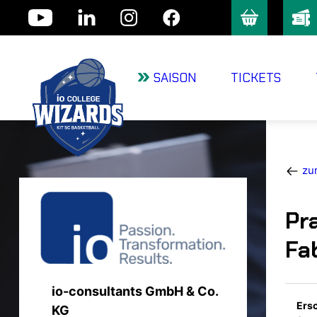
Skip
to
content
SAISON
TICKETS
zur
Pr
Fa
io-consultants GmbH & Co.
Ers
KG