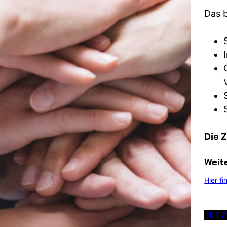
Das b
Die Z
Weit
Hier f
JET