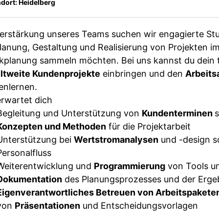
dort: Heidelberg
erstärkung unseres Teams suchen wir engagierte Stu
lanung, Gestaltung und Realisierung von Projekten im
ikplanung sammeln möchten. Bei uns kannst du dein 
ltweite Kundenprojekte
einbringen und den
Arbeits
enlernen.
rwartet dich
Begleitung und Unterstützung von
Kundenterminen
Konzepten und Methoden
für die Projektarbeit
Unterstützung bei
Wertstromanalysen
und -design s
Personalfluss
Weiterentwicklung und
Programmierung
von Tools un
Dokumentation
des Planungsprozesses und der Erge
Eigenverantwortliches Betreuen von Arbeitspakete
von
Präsentationen
und Entscheidungsvorlagen