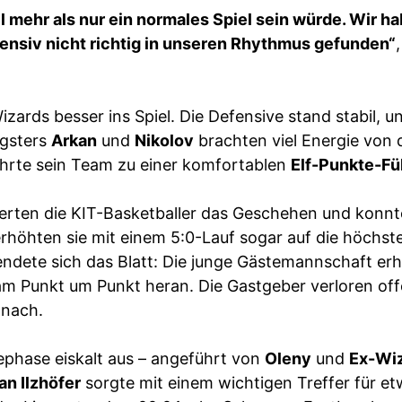
el mehr als nur ein normales Spiel sein würde. Wir h
ensiv nicht richtig in unseren Rhythmus gefunden“
izards besser ins Spiel. Die Defensive stand stabil, u
ngsters
Arkan
und
Nikolov
brachten viel Energie von 
hrte sein Team zu einer komfortablen
Elf-Punkte-Fü
llierten die KIT-Basketballer das Geschehen und konn
rhöhten sie mit einem 5:0-Lauf sogar auf die höchst
endete sich das Blatt: Die junge Gästemannschaft er
am Punkt um Punkt heran. Die Gastgeber verloren of
 nach.
ephase eiskalt aus – angeführt von
Oleny
und
Ex-Wiz
an Ilzhöfer
sorgte mit einem wichtigen Treffer für e