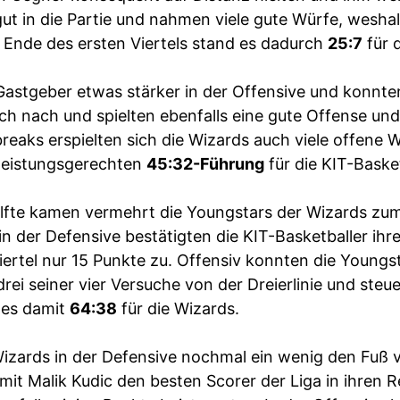
ut in die Partie und nahmen viele gute Würfe, weshal
 Ende des ersten Viertels stand es dadurch
25:7
für 
 Gastgeber etwas stärker in der Offensive und konnte
och nach und spielten ebenfalls eine gute Offense u
reaks erspielten sich die Wizards auch viele offene W
r leistungsgerechten
45:32-Führung
für die KIT-Basket
fte kamen vermehrt die Youngstars der Wizards zum 
in der Defensive bestätigten die KIT-Basketballer ihr
Viertel nur 15 Punkte zu. Offensiv konnten die Youngs
 drei seiner vier Versuche von der Dreierlinie und ste
d es damit
64:38
für die Wizards.
 Wizards in der Defensive nochmal ein wenig den Fuß
mit Malik Kudic den besten Scorer der Liga in ihren 